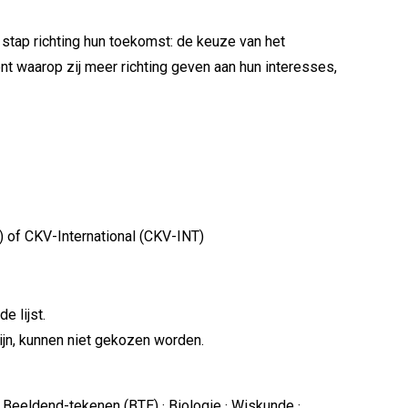
e stap richting hun toekomst: de keuze van het
nt waarop zij meer richting geven aan hun interesses,
) of CKV-International (CKV-INT)
e lijst.
zijn, kunnen niet gekozen worden.
 · Beeldend-tekenen (BTE) · Biologie · Wiskunde ·