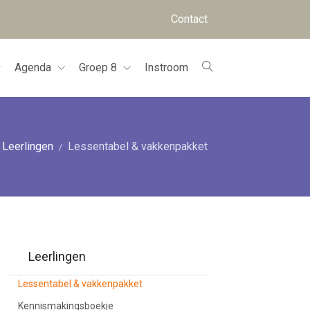
Contact
Agenda
Groep 8
Instroom
Leerlingen
Lessentabel & vakkenpakket
Leerlingen
Lessentabel & vakkenpakket
Kennismakingsboekje