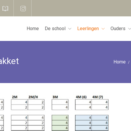
Home
De school
Leerlingen
Ouders
akket
Home