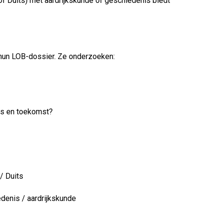
f Duits) met aardrijkskunde of geschiedenis biedt
 hun LOB-dossier. Ze onderzoeken:
es en toekomst?
/ Duits
denis / aardrijkskunde